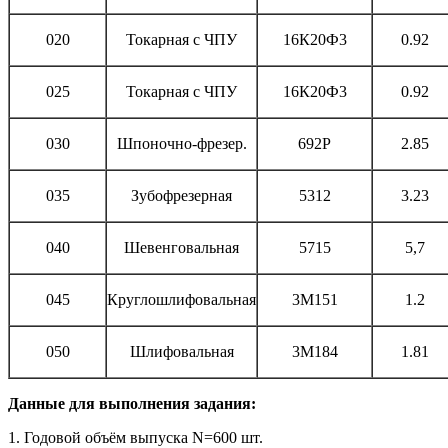
020
Токарная с ЧПУ
16К20Ф3
0.92
025
Токарная с ЧПУ
16К20Ф3
0.92
030
Шпоночно-фрезер.
692Р
2.85
035
Зубофрезерная
5312
3.23
040
Шевенговальная
5715
5,7
045
Круглошлифовальная
3М151
1.2
050
Шлифовальная
3М184
1.81
Данные для выполнения задания:
1. Годовой объём выпуска N=600 шт.