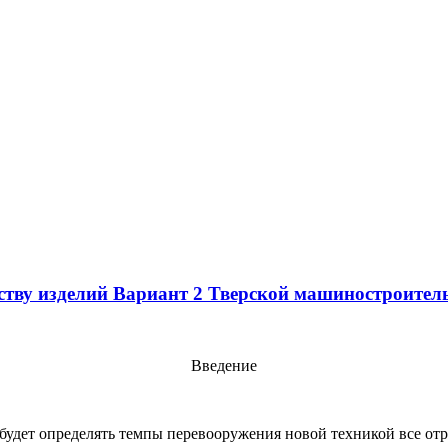
ству изделий Вариант 2 Тверской машиностроител
Введение
будет определять темпы перевооружения новой техникой все от