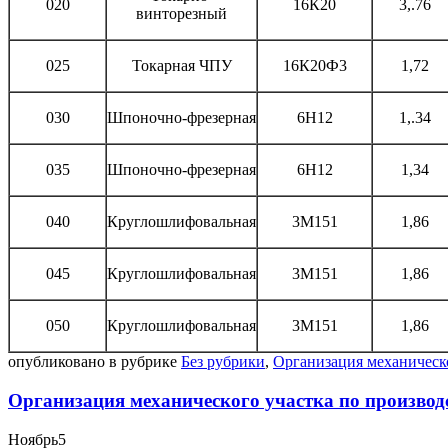
020
16К20
3,.76
винторезный
025
Токарная ЧПУ
16К20Ф3
1,72
030
Шпоночно-фрезерная
6Н12
1,.34
035
Шпоночно-фрезерная
6Н12
1,34
040
Круглошлифовальная
3М151
1,86
045
Круглошлифовальная
3М151
1,86
050
Круглошлифовальная
3М151
1,86
опубликовано в рубрике
Без рубрики
,
Организация механическо
Организация механического участка по производ
Ноябрь
5