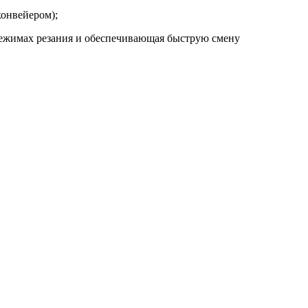
конвейером);
режимах резания и обеспечивающая быструю смену