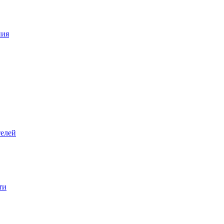
ния
елей
ти