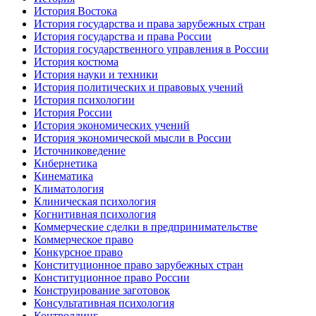
История Востока
История государства и права зарубежных стран
История государства и права России
История государственного управления в России
История костюма
История науки и техники
История политических и правовых учений
История психологии
История России
История экономических учений
История экономической мысли в России
Источниковедение
Кибернетика
Кинематика
Климатология
Клиническая психология
Когнитивная психология
Коммерческие сделки в предпринимательстве
Коммерческое право
Конкурсное право
Конституционное право зарубежных стран
Конституционное право России
Конструирование заготовок
Консультативная психология
Контроллинг