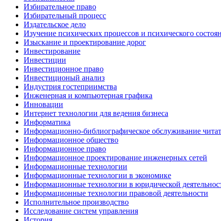
Избирательное право
Избирательный процесс
Издательское дело
Изучение психических процессов и психического состоя
Изыскание и проектирование дорог
Инвестирование
Инвестиции
Инвестиционное право
Инвестиционый анализ
Индустрия гостеприимства
Инженерная и компьютерная графика
Инновации
Интернет технологии для ведения бизнеса
Информатика
Информационно-библиографическое обслуживание читат
Информационное общество
Информационное право
Информационное проектирование инженерных сетей
Информационные технологии
Информационные технологии в экономике
Информационные технологии в юридической деятельнос
Информационные технологии правовой деятельности
Исполнительное производство
Исследование систем управления
История