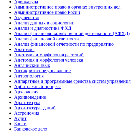
Адвокатура
Административное право в органах внутренних дел
Административное право Росии
Акушерство
Анализ данных в социологии
Анализ и диагностика ФХД
Анализ финансово-хозяйственной деятельности (АФХД)
Анализ финансовой отчетности
Анализ финансовой отчетности по предприятию
Анатомия
Анатомия и морфология растений
Анатомия и морфология человека
Английский язык
Антикризисное управление
Антропология
Аппаратные и программные средства систем управления
Арбитражный процесс
Археология
Архивоведение
Архитектура
Архитектура зданий
Астрономия
Аудит
Банки
Банковское дело