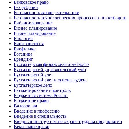
Банковское право
Без рубрики
Безопасность жизнедеятельности
Безопасность технологических процессов и производств
Библиотековедение
Бизнес-планирование
Бизнеспланирование
Биология
Биотехнология
Биофизика
Ботаника
Брендинг
Бухгалтерская финансовая отчетность
Бухгалтерский управленческий учет
Бухгалтерский учет
Бухгалтерский учет и основы аудита
Бухгалтерское дело
Бюджетирование и контроль
Бюджетная система России
Бюджетное право
Валеология
Введение в профессию
Введение в специальность
Вводный инструктаж по охране труда на предприятии
Вексельное право